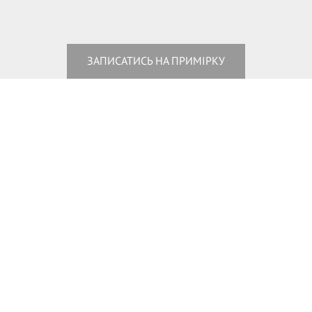
ЗАПИСАТИСЬ НА ПРИМІРКУ
+380443380788
+380976818499
+380633464835