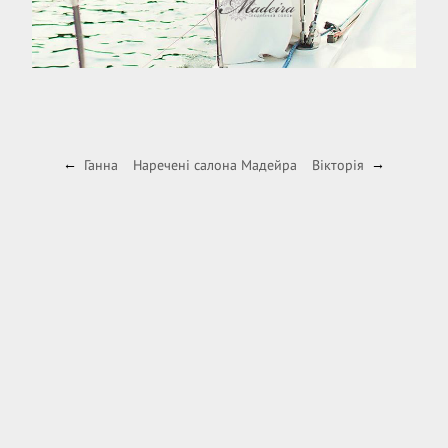
Ганна
Наречені салона Мадейра
Вікторія
←
→