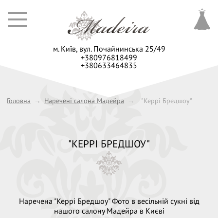
м. Київ,
вул. Почайнинська 25/49
+380976818499
+380633464835
Головна
→
Наречені салона Мадейра
→
"Керрі Бредшоу"
"КЕРРІ БРЕДШОУ"
Наречена "Керрі Бредшоу" Фото в весільній сукні від
нашого салону Мадейра в Києві