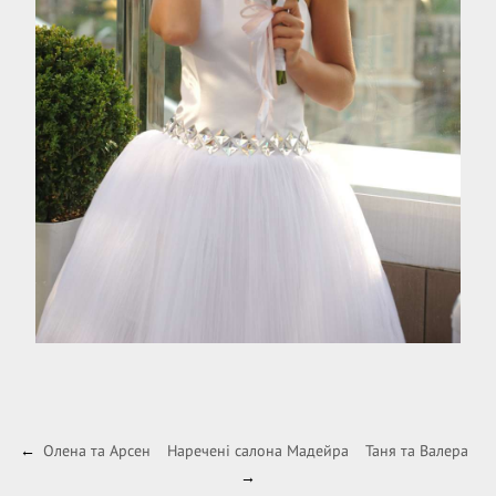
Олена та Арсен
Наречені салона Мадейра
Таня та Валера
←
→