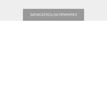
ЗАПИСАТИСЬ НА ПРИМІРКУ
+380443380788
+380976818499
+380633464835
м. Київ, м. Контрактова площа,