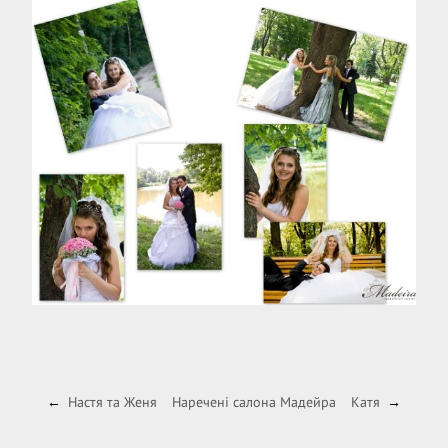
Настя та Женя
Наречені салона Мадейра
Катя
←
→