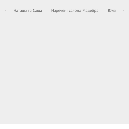
Наташа та Саша
Наречені салона Мадейра
Юля
←
→