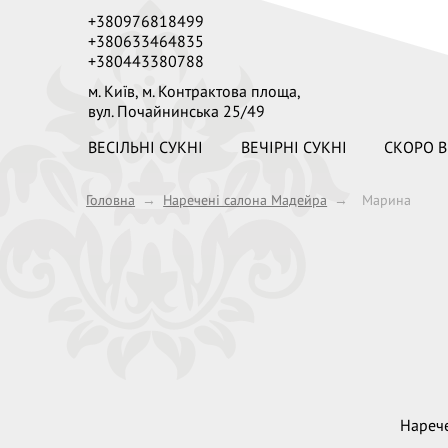
+380976818499
+380633464835
+380443380788
м. Київ,
м. Контрактова площа,
вул. Почайнинська 25/49
ВЕСІЛЬНІ СУКНІ
ВЕЧІРНІ СУКНІ
СКОРО В
Головна
→
Наречені салона Мадейра
→
Марина
Нарече