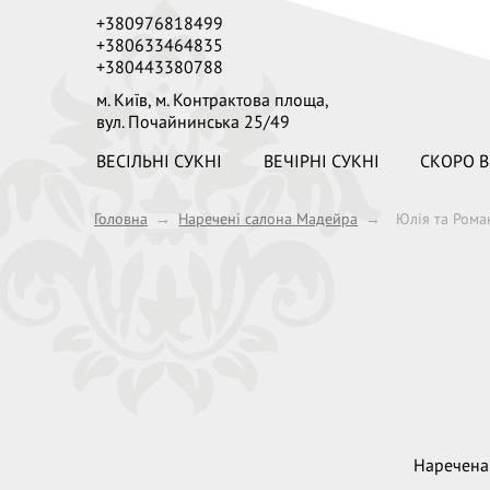
+380976818499
+380633464835
+380443380788
м. Київ,
м. Контрактова площа,
вул. Почайнинська 25/49
ВЕСІЛЬНІ СУКНІ
ВЕЧІРНІ СУКНІ
СКОРО В
Головна
→
Наречені салона Мадейра
→
Юлія та Рома
Наречена 