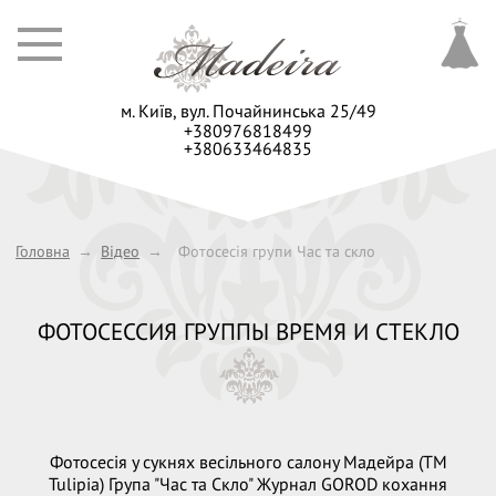
м. Київ,
вул. Почайнинська 25/49
+380976818499
+380633464835
Головна
→
Відео
→
Фотосесія групи Час та скло
ФОТОСЕССИЯ ГРУППЫ ВРЕМЯ И СТЕКЛО
Фотосесія у сукнях весільного салону Мадейра (ТМ
Tulipia) Група "Час та Скло" Журнал GOROD кохання