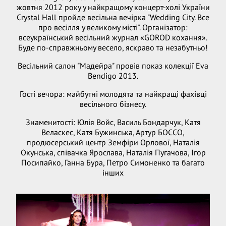
жовтня 2012 року у найкращому концерт-холі України
Crystal Hall пройде весільна вечірка "Wedding City. Все
про весілля у великому місті". Організатор:
всеукраїнський весільний журнал «GOROD кохання».
Буде по-справжньому весело, яскраво та незабутньо!
Весільний салон "Мадейра" провів показ колекції Eva
Bendigo 2013.
Гості вечора: майбутні молодята та найкращі фахівці
весільного бізнесу.
Знаменитості: Юлія Войс, Василь Бондарчук, Катя
Веласкес, Катя Бужинська, Артур БОССО,
продюсерський центр Земфіри Орлової, Наталія
Окунська, співачка Ярослава, Наталія Пугачова, Ігор
Посипайко, Ганна Бура, Петро Симоненко та багато
інших