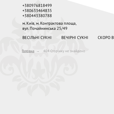
+380976818499
+380633464835
+380443380788
м. Київ,
м. Контрактова площа,
вул. Почайнинська 25/49
ВЕСІЛЬНІ СУКНІ
ВЕЧІРНІ СУКНІ
СКОРО В
Головна
→
404 Сторінку не знайдено