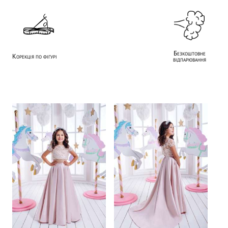
Безкоштовне
Корекція по фігурі
відпарювання