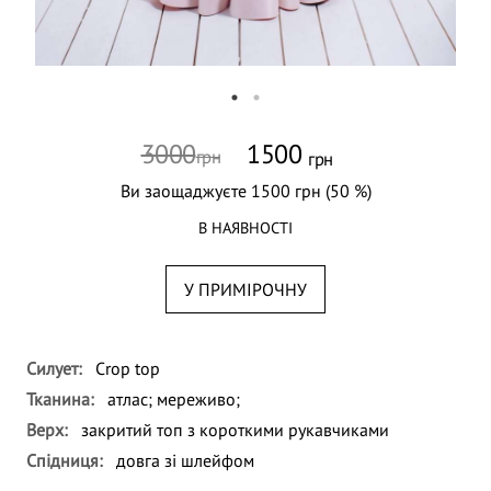
3000
1500
грн
грн
Ви заощаджуєте 1500 грн (50 %)
В НАЯВНОСТІ
У ПРИМІРОЧНУ
Силует:
Сrop top
Тканина:
атлас;
мереживо;
Верх:
закритий топ з короткими рукавчиками
Спідниця:
довга зі шлейфом