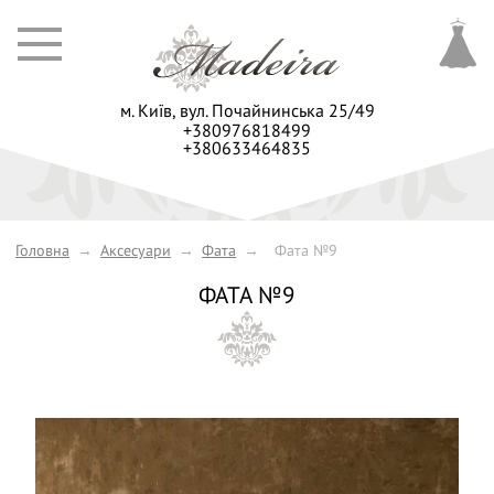
м. Київ,
вул. Почайнинська 25/49
+380976818499
+380633464835
Головна
→
Аксесуари
→
Фата
→
Фата №9
ФАТА №9