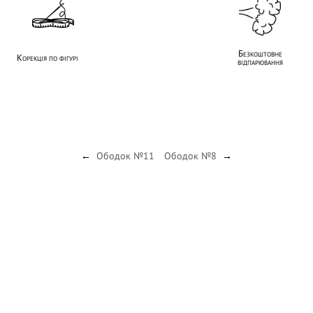
Безкоштовне
Корекція по фігурі
відпарювання
Ободок №11
Ободок №8
←
→