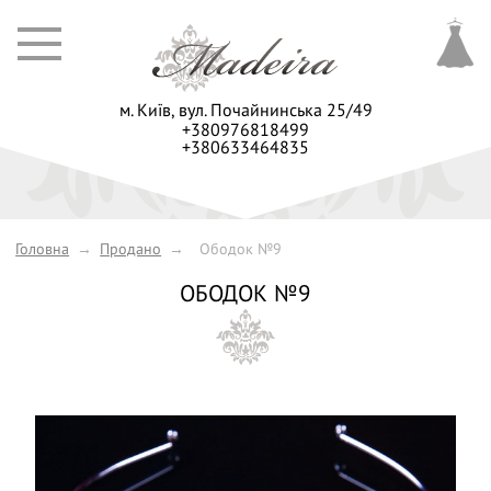
м. Київ,
вул. Почайнинська 25/49
+380976818499
+380633464835
Головна
→
Продано
→
Ободок №9
ОБОДОК №9