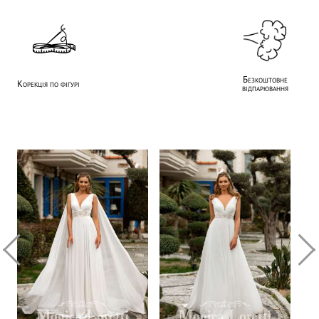
Безкоштовне
Корекція по фігурі
відпарювання