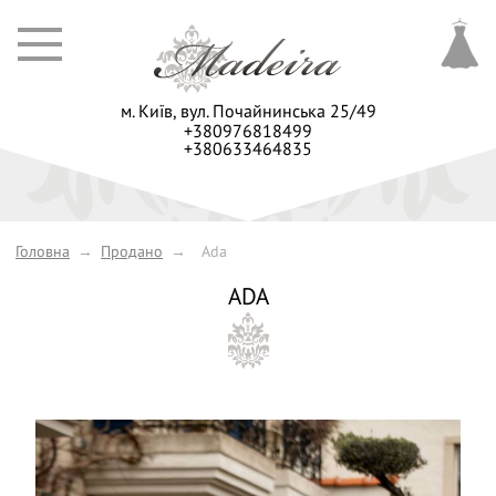
м. Київ,
вул. Почайнинська 25/49
+380976818499
+380633464835
Головна
→
Продано
→
Ada
ADA