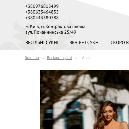
+380976818499
+380633464835
+380443380788
м. Київ,
м. Контрактова площа,
вул. Почайнинська 25/49
ВЕСІЛЬНІ СУКНІ
ВЕЧІРНІ СУКНІ
СКОРО В
Головна
→
Весільні сукні
→
Alexis