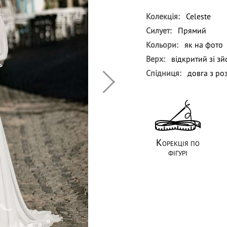
Колекція:
Celeste
Силует:
Прямий
Кольори:
як на фото
Верх:
відкритий зі з
Спідниця:
довга з ро
Корекція по
фігурі