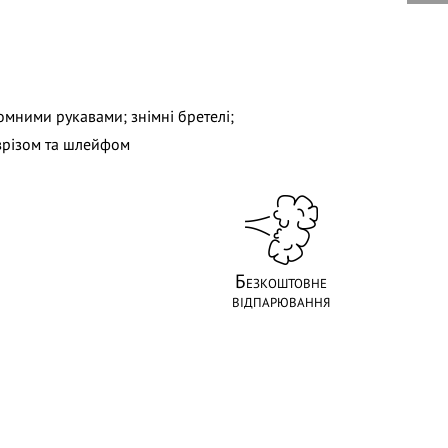
йомними рукавами;
знімні бретелі;
зрізом та шлейфом
Безкоштовне
відпарювання