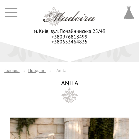
м. Київ,
вул. Почайнинська 25/49
+380976818499
+380633464835
Головна
→
Продано
→
Anita
ANITA