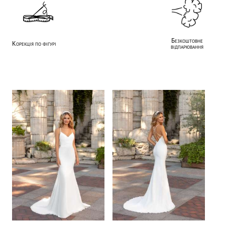
Безкоштовне
Корекція по фігурі
відпарювання