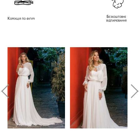
Безкоштовне
Корекція по фігурі
відпарювання