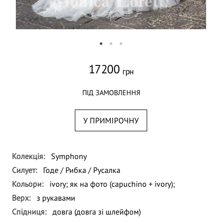
17200
грн
ПІД ЗАМОВЛЕННЯ
У ПРИМІРОЧНУ
Колекція:
Symphony
Силует:
Годе / Рибка / Русалка
Кольори:
ivory;
як на фото (capuchino + ivory);
Верх:
з рукавами
Спідниця:
довга (довга зі шлейфом)