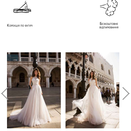
Безкоштовне
Корекція по фігурі
відпарювання