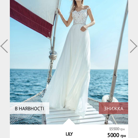
15500
грн
LILY
5000
грн