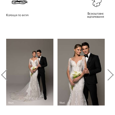
Безкоштовне
Корекція по фігурі
відпарювання