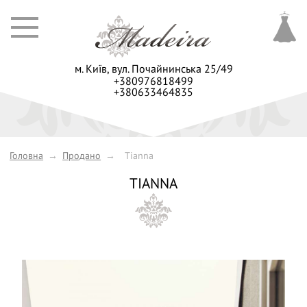
м. Київ,
вул. Почайнинська 25/49
+380976818499
+380633464835
Головна
→
Продано
→
Tianna
TIANNA