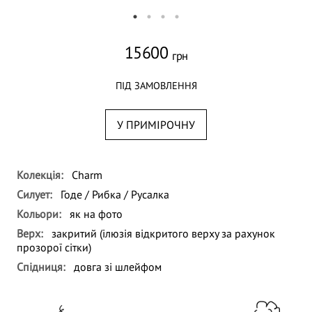
15600
грн
ПІД ЗАМОВЛЕННЯ
У ПРИМІРОЧНУ
Колекція:
Charm
Силует:
Годе / Рибка / Русалка
Кольори:
як на фото
Верх:
закритий (ілюзія відкритого верху за рахунок
прозорої сітки)
Спідниця:
довга зі шлейфом