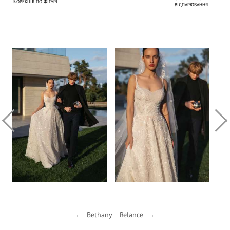
Корекція по фігурі
відпарювання
Bethany
Relance
←
→