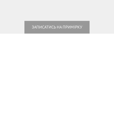
ЗАПИСАТИСЬ НА ПРИМІРКУ
+380443380788
+380976818499