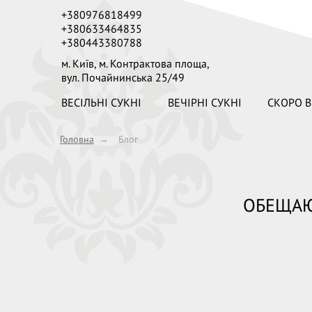
+380976818499
+380633464835
+380443380788
м. Київ,
м. Контрактова площа,
вул. Почайнинська 25/49
ВЕСІЛЬНІ СУКНІ
ВЕЧІРНІ СУКНІ
СКОРО В
Головна
→
Блог
ОБЕЩАЮ